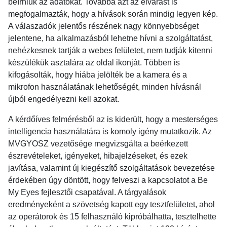
beírniuk az adatokat. Továbbá azt az elvárást is
megfogalmazták, hogy a hívások során mindig legyen kép.
A válaszadók jelentős részének nagy könnyebbséget
jelentene, ha alkalmazásból lehetne hívni a szolgáltatást,
nehézkesnek tartják a webes felületet, nem tudják kitenni
készülékük asztalára az oldal ikonját. Többen is
kifogásolták, hogy hiába jelölték be a kamera és a
mikrofon használatának lehetőségét, minden hívásnál
újból engedélyezni kell azokat.
A kérdőíves felmérésből az is kiderült, hogy a mesterséges
intelligencia használatára is komoly igény mutatkozik. Az
MVGYOSZ vezetősége megvizsgálta a beérkezett
észrevételeket, igényeket, hibajelzéseket, és ezek
javítása, valamint új kiegészítő szolgáltatások bevezetése
érdekében úgy döntött, hogy felveszi a kapcsolatot a Be
My Eyes fejlesztői csapatával. A tárgyalások
eredményeként a szövetség kapott egy tesztfelületet, ahol
az operátorok és 15 felhasználó kipróbálhatta, tesztelhette