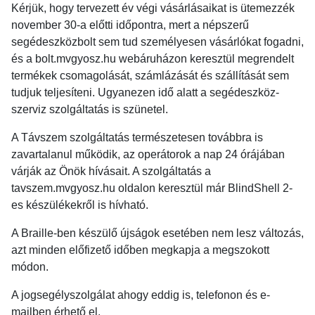
Kérjük, hogy tervezett év végi vásárlásaikat is ütemezzék
november 30-a előtti időpontra, mert a népszerű
segédeszközbolt sem tud személyesen vásárlókat fogadni,
és a bolt.mvgyosz.hu webáruházon keresztül megrendelt
termékek csomagolását, számlázását és szállítását sem
tudjuk teljesíteni. Ugyanezen idő alatt a segédeszköz-
szerviz szolgáltatás is szünetel.
A Távszem szolgáltatás természetesen továbbra is
zavartalanul működik, az operátorok a nap 24 órájában
várják az Önök hívásait. A szolgáltatás a
tavszem.mvgyosz.hu oldalon keresztül már BlindShell 2-
es készülékekről is hívható.
A Braille-ben készülő újságok esetében nem lesz változás,
azt minden előfizető időben megkapja a megszokott
módon.
A jogsegélyszolgálat ahogy eddig is, telefonon és e-
mailben érhető el.