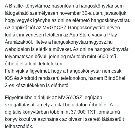
A Braille-könyvtárhoz hasonlóan a hangoskönyvtár sem
látogatható személyesen november 30-a után, javasoljuk,
hogy vegyék igénybe az online elérhető hangoskönyvtárat.
Az applikációt az MVGYOSZ Hangoskönyvtára néven
tudják ingyenesen letölteni az App Store vagy a Play
Áruházakból, illetve a hangoskonyvtar.mvgyosz.hu
weboldalon is elérik a műveket. Az online hangoskönyvtár
folyamatosan bővül, jelenleg már több mint 6600 mű
érhető el a fenti felületeken.
Felhívjuk a figyelmet, hogy a hangoskönyvtár nemcsak
iOS és Android rendszerű telefonokon, hanem BlindShell
2-es készülékeken is elérhető!
Figyelmükbe ajánljuk az MVGYOSZ legújabb
szolgáltatását, amely a dital.hu oldalon érhető el. A
digitális könyvtárban több mint 37.000 TXT formátumú
könyv közül választhatnak az olvasni szerető látássérült
felhasználók.