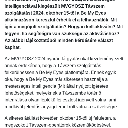
intelligenciával kiegészült MVGYOSZ Távszem
szolgáltatást 2024. október 15-től a Be My Eyes
alkalmazáson keresztül érhetik el a felhasználók. Mit
ígér a megújult szolgáltatás? Hogyan kell aktiválni? Mit
tegyen, ha segítségre van szüksége az aktiváláshoz?
Az alábbi tájékoztatóból minden kérdésére választ
kaphat.
Az MVGYOSZ 2024 nyarán tárgyalásokat kezdeményezett
annak érdekében, hogy a Távszem szolgáltatás
felkerülhessen a Be My Eyes platformjára. Ennek egyik
oka, hogy a Be My Eyes már sikeresen használja a
mesterséges intelligencia (MI) által nyújtott ígéretes
lehetőségeket, melyeknek a Távszembe történő
integrálása olyan léptékű fejlesztést igényelt volna, ami
rendkívül jelentős anyagi terhet rótt volna a szövetségre.
A sikeres átállást követően október 15-től új felületen, a
megszokott Távszem-operátorok közreműködésével,