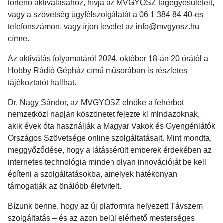
történő aktiválásához, hívja az MVGYOSZ tagegyesületeit,
vagy a szövetség ügyfélszolgálatát a 06 1 384 84 40-es
telefonszámon, vagy írjon levelet az info@mvgyosz.hu
címre.
Az aktiválás folyamatáról 2024. október 18-án 20 órától a
Hobby Rádió Gépház című műsorában is részletes
tájékoztatót hallhat.
Dr. Nagy Sándor, az MVGYOSZ elnöke a fehérbot
nemzetközi napján köszönetét fejezte ki mindazoknak,
akik évek óta használják a Magyar Vakok és Gyengénlátók
Országos Szövetsége online szolgáltatásait. Mint mondta,
meggyőződése, hogy a látássérült emberek érdekében az
internetes technológia minden olyan innovációját be kell
építeni a szolgáltatásokba, amelyek hatékonyan
támogatják az önálóbb életvitelt.
Bízunk benne, hogy az új platformra helyezett Távszem
szolgáltatás – és az azon belül elérhető mesterséges