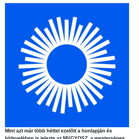
Mint azt már több héttel ezelőtt a honlapján és
hírlevelében is jelezte az MVGYOSZ, a mesterséges