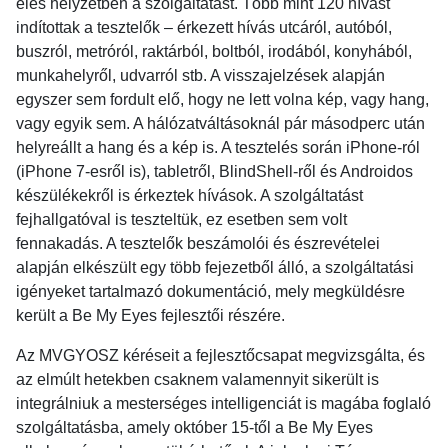
éles helyzetben a szolgáltatást. Több mint 120 hívást
indítottak a tesztelők – érkezett hívás utcáról, autóból,
buszról, metróról, raktárból, boltból, irodából, konyhából,
munkahelyről, udvarról stb. A visszajelzések alapján
egyszer sem fordult elő, hogy ne lett volna kép, vagy hang,
vagy egyik sem. A hálózatváltásoknál pár másodperc után
helyreállt a hang és a kép is. A tesztelés során iPhone-ról
(iPhone 7-esről is), tabletről, BlindShell-ről és Androidos
készülékekről is érkeztek hívások. A szolgáltatást
fejhallgatóval is teszteltük, ez esetben sem volt
fennakadás. A tesztelők beszámolói és észrevételei
alapján elkészült egy több fejezetből álló, a szolgáltatási
igényeket tartalmazó dokumentáció, mely megküldésre
került a Be My Eyes fejlesztői részére.
Az MVGYOSZ kéréseit a fejlesztőcsapat megvizsgálta, és
az elmúlt hetekben csaknem valamennyit sikerült is
integrálniuk a mesterséges intelligenciát is magába foglaló
szolgáltatásba, amely október 15-től a Be My Eyes