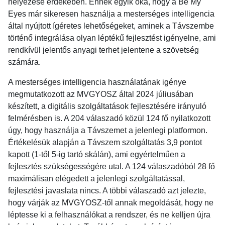
helyezése érdekében. Ennek egyik oka, hogy a Be My
Eyes már sikeresen használja a mesterséges intelligencia
által nyújtott ígéretes lehetőségeket, aminek a Távszembe
történő integrálása olyan léptékű fejlesztést igényelne, ami
rendkívül jelentős anyagi terhet jelentene a szövetség
számára.
A mesterséges intelligencia használatának igénye
megmutatkozott az MVGYOSZ által 2024 júliusában
készített, a digitális szolgáltatások fejlesztésére irányuló
felmérésben is. A 204 válaszadó közül 124 fő nyilatkozott
úgy, hogy használja a Távszemet a jelenlegi platformon.
Értékelésük alapján a Távszem szolgáltatás 3,9 pontot
kapott (1-től 5-ig tartó skálán), ami egyértelműen a
fejlesztés szükségességére utal. A 124 válaszadóból 28 fő
maximálisan elégedett a jelenlegi szolgáltatással,
fejlesztési javaslata nincs. A többi válaszadó azt jelezte,
hogy várják az MVGYOSZ-től annak megoldását, hogy ne
léptesse ki a felhasználókat a rendszer, és ne kelljen újra