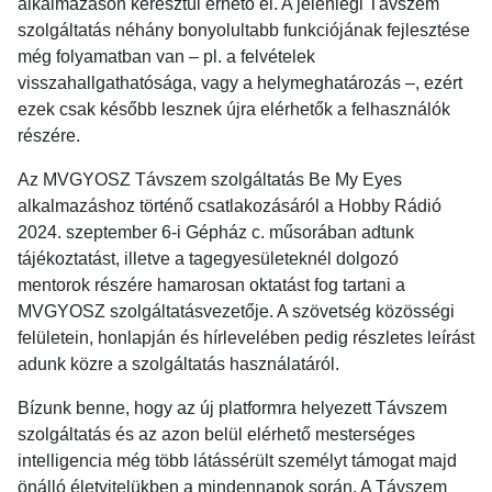
alkalmazáson keresztül érhető el. A jelenlegi Távszem
szolgáltatás néhány bonyolultabb funkciójának fejlesztése
még folyamatban van – pl. a felvételek
visszahallgathatósága, vagy a helymeghatározás –, ezért
ezek csak később lesznek újra elérhetők a felhasználók
részére.
Az MVGYOSZ Távszem szolgáltatás Be My Eyes
alkalmazáshoz történő csatlakozásáról a Hobby Rádió
2024. szeptember 6-i Gépház c. műsorában adtunk
tájékoztatást, illetve a tagegyesületeknél dolgozó
mentorok részére hamarosan oktatást fog tartani a
MVGYOSZ szolgáltatásvezetője. A szövetség közösségi
felületein, honlapján és hírlevelében pedig részletes leírást
adunk közre a szolgáltatás használatáról.
Bízunk benne, hogy az új platformra helyezett Távszem
szolgáltatás és az azon belül elérhető mesterséges
intelligencia még több látássérült személyt támogat majd
önálló életvitelükben a mindennapok során. A Távszem