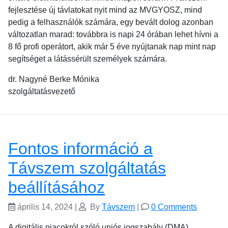
fejlesztése új távlatokat nyit mind az MVGYOSZ, mind
pedig a felhasználók számára, egy bevált dolog azonban
változatlan marad: továbbra is napi 24 órában lehet hívni a
8 fő profi operátort, akik már 5 éve nyújtanak nap mint nap
segítséget a látássérült személyek számára.
dr. Nagyné Berke Mónika
szolgáltatásvezető
Fontos információ a
Távszem szolgáltatás
beállításához
április 14, 2024
|
By
Távszem
|
0 Comments
A digitális piacokról szóló uniós jogszabály (DMA)