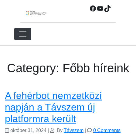
Ugrás
Facebook
YouTube
TikTok
a
fő
régióra
Category: Főbb híreink
A fehérbot nemzetközi
napján a Távszem új
platformra került
október 31, 2024
|
By
Távszem
|
0 Comments