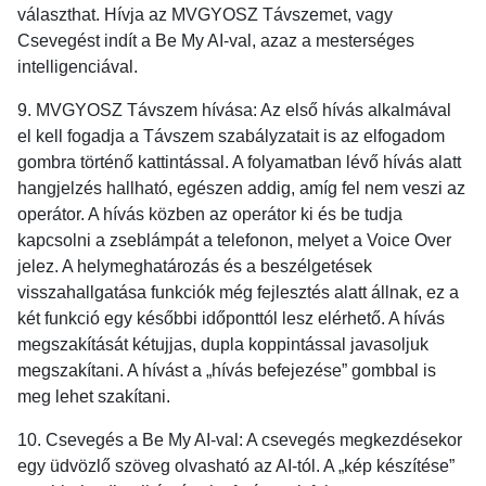
választhat. Hívja az MVGYOSZ Távszemet, vagy
Csevegést indít a Be My AI-val, azaz a mesterséges
intelligenciával.
9. MVGYOSZ Távszem hívása: Az első hívás alkalmával
el kell fogadja a Távszem szabályzatait is az elfogadom
gombra történő kattintással. A folyamatban lévő hívás alatt
hangjelzés hallható, egészen addig, amíg fel nem veszi az
operátor. A hívás közben az operátor ki és be tudja
kapcsolni a zseblámpát a telefonon, melyet a Voice Over
jelez. A helymeghatározás és a beszélgetések
visszahallgatása funkciók még fejlesztés alatt állnak, ez a
két funkció egy későbbi időponttól lesz elérhető. A hívás
megszakítását kétujjas, dupla koppintással javasoljuk
megszakítani. A hívást a „hívás befejezése” gombbal is
meg lehet szakítani.
10. Csevegés a Be My AI-val: A csevegés megkezdésekor
egy üdvözlő szöveg olvasható az AI-tól. A „kép készítése”