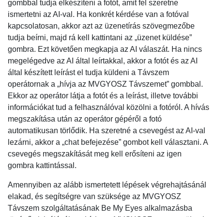
gombbal tudja elkészíteni a fotót, amit fel szeretne
ismertetni az AI-val. Ha konkrét kérdése van a fotóval
kapcsolatosan, akkor azt az üzenetírás szövegmezőbe
tudja beírni, majd rá kell kattintani az „üzenet küldése”
gombra. Ezt követően megkapja az AI válaszát. Ha nincs
megelégedve az AI által leírtakkal, akkor a fotót és az AI
által készített leírást el tudja küldeni a Távszem
operátornak a „hívja az MVGYOSZ Távszemet” gombbal.
Ekkor az operátor látja a fotót és a leírást, illetve további
információkat tud a felhasználóval közölni a fotóról. A hívás
megszakítása után az operátor gépéről a fotó
automatikusan törlődik. Ha szeretné a csevegést az AI-val
lezárni, akkor a „chat befejezése” gombot kell választani. A
csevegés megszakítását meg kell erősíteni az igen
gombra kattintással.
Amennyiben az alább ismertetett lépések végrehajtásánál
elakad, és segítségre van szüksége az MVGYOSZ
Távszem szolgáltatásának Be My Eyes alkalmazásba