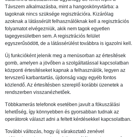
Távszem alkalmazásba, mint a hangoskönyvtárba: a
tagoknak nincs szüksége regisztrációra. Kizárólag
azoknak a látássérült felhasználóknak kell a regisztrációs
folyamatot elvégezniük, akik nem tagok egyetlen
tagegyesületben sem. A regisztrációs felület
egyszerűsödött, de a látássérülést továbbra is igazolni kell.
Új funkcióként jelenik meg a menüsorban az értesítések
gomb, amelyen a jövőben a szolgáltatással kapcsolatban
központi értesítéseket kapnak a felhasználók, legyen az
tervszerű karbantartás, újdonság vagy egyéb fontos
közlendő. Az értesítésben szereplő korábbi üzenetek a
rendszerben visszanézhetőek.
Többkamerás telefonok esetében javult a fókuszálási
lehetőség, így könnyebben és gyorsabban tudnak az
operátorok választ adni a feltett kérdésekkel kapcsolatban.
További változás, hogy új várakoztató zenével