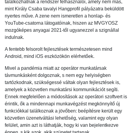
találkozhatnak a rendszer felhasználói, amely nem más,
mint Király Csaba tavalyi Hangprofil pályázatra beküldött
nyertes műve. A zene nem ismeretlen a honlap- és
YouTube-csatorna látogatóinak, hiszen az MVGYOSZ
mozgóképes anyagai 2021-től ugyanezzel a szignállal
indulnak.
A fentebb felsorolt fejlesztések természetesen mind
Android, mind iOS eszközökön elérhetőek.
Mivel a pandémia miatt az operátor munkatársak
távmunkásként dolgoznak, s nem egy helyiségben
tartózkodnak, szükségessé váltak olyan fejlesztések is,
amelyek a közvetlen munkatársi kommunikációt segíti.
Ennek megfelelően a módosítások az operátori szoftvert is
érintik, ők a mindennapi munkavégzést megkönnyítő új
funkciókkal találkoznak a jövőben: beépítésre került egy
közvetlen üzenetváltási lehetőség, valamint egy olyan
felület, amin azt is láthatják, hogy ki van bejelentkezve
éppen, s kik azok, akik szünetet tartanak.