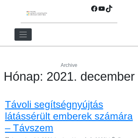
Ugrás
Facebook
YouTube
TikTok
a
fő
régióra
Archive
Hónap:
2021. december
Távoli segítségnyújtás
látássérült emberek számára
– Távszem