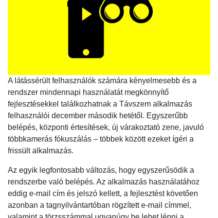
A látássérült felhasználók számára kényelmesebb és a
rendszer mindennapi használatát megkönnyítő
fejlesztésekkel találkozhatnak a Távszem alkalmazás
felhasználói december második hetétől. Egyszerűbb
belépés, központi értesítések, új várakoztató zene, javuló
többkamerás fókuszálás – többek között ezeket ígéri a
frissült alkalmazás.
Az egyik legfontosabb változás, hogy egyszerűsödik a
rendszerbe való belépés. Az alkalmazás használatához
eddig e-mail cím és jelszó kellett, a fejlesztést követően
azonban a tagnyilvántartóban rögzített e-mail címmel,
valamint a törzsszámmal ugyanúgy be lehet lépni a