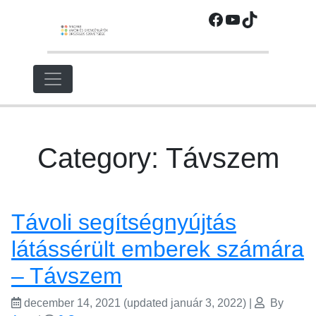
Ugrás
Facebook
YouTube
TikTok
a
fő
régióra
Category: Távszem
Távoli segítségnyújtás
látássérült emberek számára
– Távszem
december 14, 2021
(updated január 3, 2022)
|
By