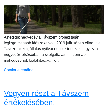
A hetedik negyedév a Távszem projekt talán
legizgalmasabb időszaka volt. 2019 júliusában elindult a
Távszem szolgáltatás nyilvános tesztidőszaka, így ez a
negyedév elsősorban a szolgáltatás mindennapi
működésének kialakításával telt.
Continue reading...
Vegyen részt a Távszem
értékelésében!