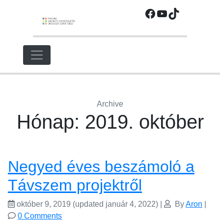
Ugrás
Facebook
YouTube
TikTok
a
fő
régióra
Archive
Hónap:
2019. október
Negyed éves beszámoló a
Távszem projektről
október 9, 2019
(updated január 4, 2022)
|
By
Aron
|
0 Comments