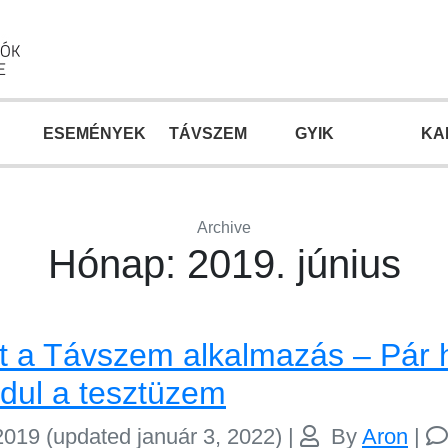
ESEMÉNYEK
TÁVSZEM
GYIK
KA
Archive
Hónap:
2019. június
lt a Távszem alkalmazás – Pár 
ndul a tesztüzem
 2019
(updated január 3, 2022)
|
By
Aron
|