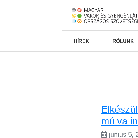
Ugrás
a
fő
régióra
HÍREK
RÓLUNK
Elkészü
múlva i
június 5,