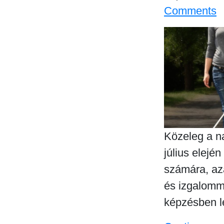
Comments
Közeleg a n
július elejé
számára, az
és izgalomm
képzésben l