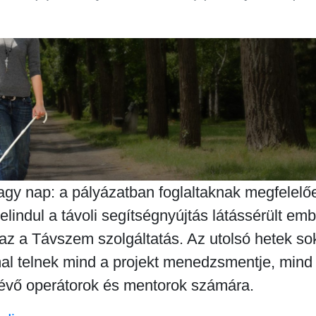
agy nap: a pályázatban foglaltaknak megfelelő
n elindul a távoli segítségnyújtás látássérült em
az a Távszem szolgáltatás. Az utolsó hetek s
al telnek mind a projekt menedzsmentje, mind
évő operátorok és mentorok számára.