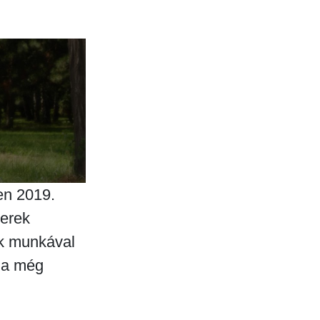
en 2019.
berek
ok munkával
 a még