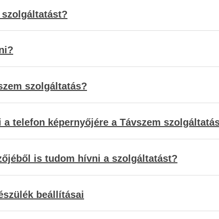
 szolgáltatást?
ni?
vszem szolgáltatás?
 a telefon képernyőjére a Távszem szolgáltatás
őjéből is tudom hívni a szolgáltatást?
észülék beállításai