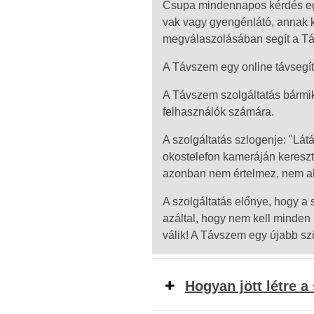
Csupa mindennapos kérdés egy h
vak vagy gyengénlátó, annak k
megválaszolásában segít a T
A Távszem egy online távsegít
A Távszem szolgáltatás bármiko
felhasználók számára.
A szolgáltatás szlogenje: "Lát
okostelefon kameráján keresztül
azonban nem értelmez, nem al
A szolgáltatás előnye, hogy a 
azáltal, hogy nem kell minden 
válik! A Távszem egy újabb szi
Hogyan jött létre a