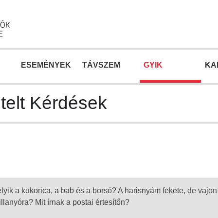
ESEMÉNYEK
TÁVSZEM
GYIK
KA
telt Kérdések
yik a kukorica, a bab és a borsó? A harisnyám fekete, de vajon
villanyóra? Mit írnak a postai értesítőn?