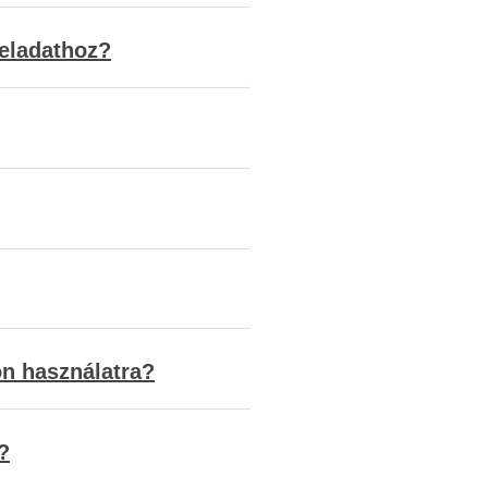
feladathoz?
on használatra?
?