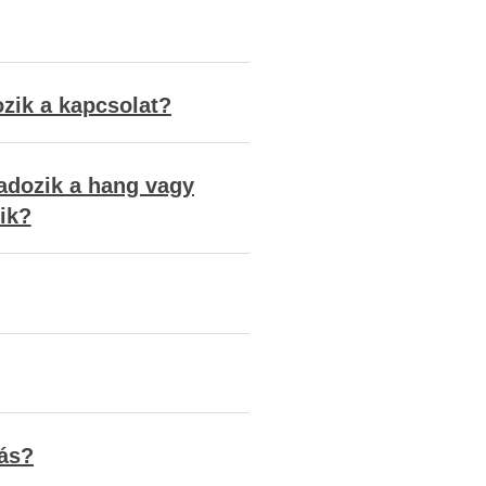
ozik a kapcsolat?
kadozik a hang vagy
ik?
vás?