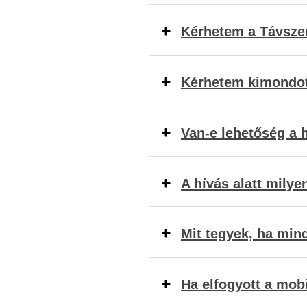
Kérhetem a Távszem
Kérhetem kimondott
Van-e lehetőség a 
A hívás alatt milye
Mit tegyek, ha min
Ha elfogyott a mob