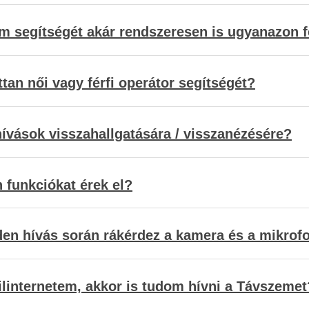
 segítségét akár rendszeresen is ugyanazon 
an női vagy férfi operátor segítségét?
hívások visszahallgatására / visszanézésére?
n funkciókat érek el?
den hívás során rákérdez a kamera és a mikrof
ilinternetem, akkor is tudom hívni a Távszemet