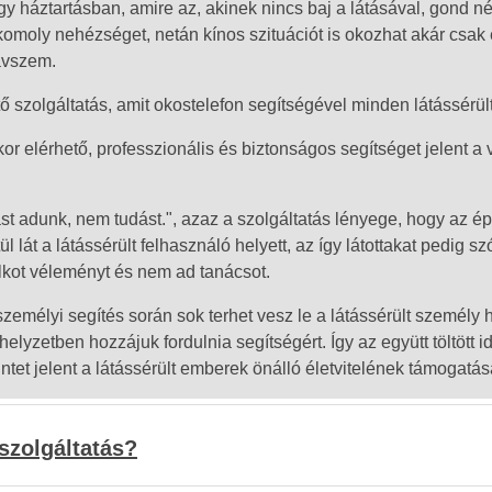
áztartásban, amire az, akinek nincs baj a látásával, gond nélk
omoly nehézséget, netán kínos szituációt is okozhat akár csak 
ávszem.
ő szolgáltatás, amit okostelefon segítségével minden látássérül
r elérhető, professzionális és biztonságos segítséget jelent a
ást adunk, nem tudást.", azaz a szolgáltatás lényege, hogy az ép
 lát a látássérült felhasználó helyett, az így látottakat pedig sz
kot véleményt és nem ad tanácsot.
személyi segítés során sok terhet vesz le a látássérült személy 
helyzetben hozzájuk fordulnia segítségért. Így az együtt töltött
ntet jelent a látássérült emberek önálló életvitelének támogatá
 szolgáltatás?