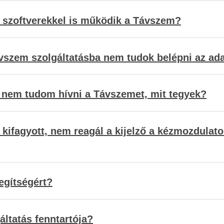
ő szoftverekkel is működik a Távszem?
ávszem szolgáltatásba nem tudok belépni az a
 nem tudom hívni a Távszemet, mit tegyek?
 kifagyott, nem reagál a kijelző a kézmozdulat
egítségért?
áltatás fenntartója?