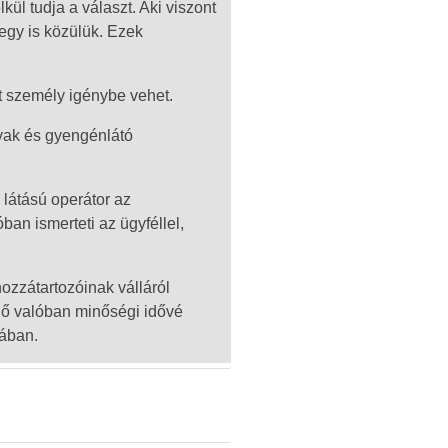
ül tudja a választ. Aki viszont
egy is közülük. Ezek
t személy igénybe vehet.
 vak és gyengénlátó
 látású operátor az
óban ismerteti az ügyféllel,
hozzátartozóinak válláról
 idő valóban minőségi idővé
sában.