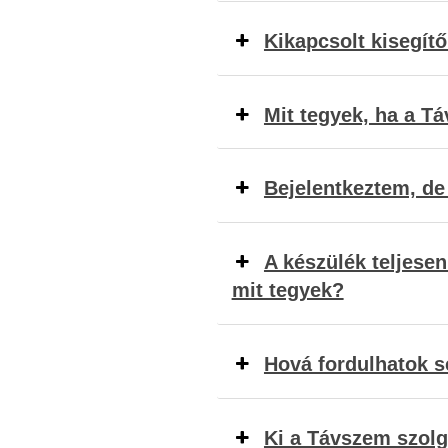
Kikapcsolt kisegít
Mit tegyek, ha a T
Bejelentkeztem, de
A készülék teljesen
mit tegyek?
Hová fordulhatok s
Ki a Távszem szolg