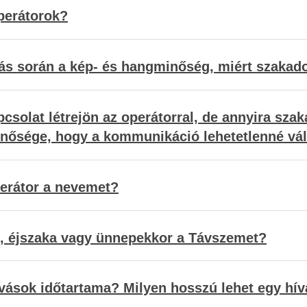
perátorok?
ívás során a kép- és hangminőség, miért szakad
pcsolat létrejön az operátorral, de annyira sza
inősége, hogy a kommunikáció lehetetlenné vál
erátor a nevemet?
, éjszaka vagy ünnepekkor a Távszemet?
ívások időtartama? Milyen hosszú lehet egy hí