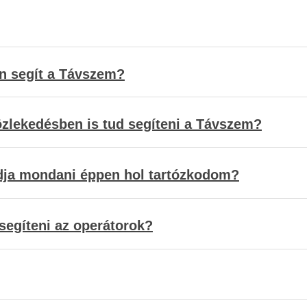
n segít a Távszem?
özlekedésben is tud segíteni a Távszem?
dja mondani éppen hol tartózkodom?
egíteni az operátorok?