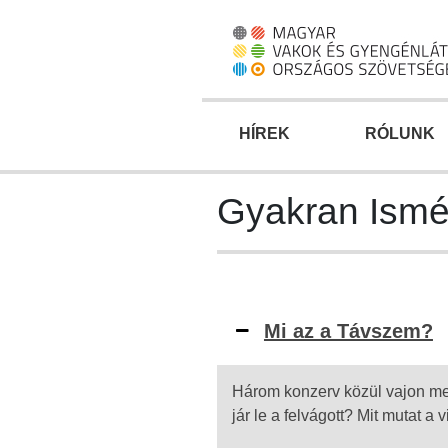
Ugrás
a
fő
régióra
HÍREK
RÓLUNK
Gyakran Ismé
Mi az a Távszem?
Három konzerv közül vajon mel
jár le a felvágott? Mit mutat a 