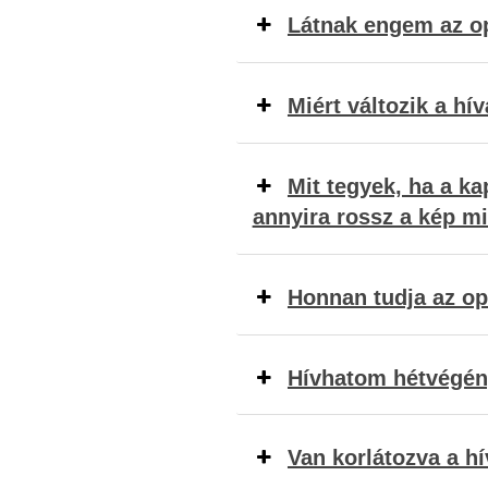
Látnak engem az o
Miért változik a h
Mit tegyek, ha a ka
annyira rossz a kép m
Honnan tudja az op
Hívhatom hétvégén
Van korlátozva a h