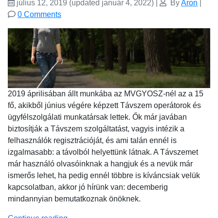
július 12, 2019
(updated január 4, 2022)
|
By
Aron
|
0 Comments
2019 áprilisában állt munkába az MVGYOSZ-nél az a 15
fő, akikből június végére képzett Távszem operátorok és
ügyfélszolgálati munkatársak lettek. Ők már javában
biztosítják a Távszem szolgáltatást, vagyis intézik a
felhasználók regisztrációját, és ami talán ennél is
izgalmasabb: a távolból helyettünk látnak. A Távszemet
már használó olvasóinknak a hangjuk és a nevük már
ismerős lehet, ha pedig ennél többre is kíváncsiak velük
kapcsolatban, akkor jó hírünk van: decemberig
mindannyian bemutatkoznak önöknek.