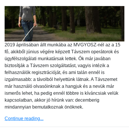
2019 áprilisában állt munkába az MVGYOSZ-nél az a 15
fő, akikből június végére képzett Távszem operátorok és
ügyfélszolgálati munkatársak lettek. Ők már javában
biztosítják a Távszem szolgáltatást, vagyis intézik a
felhasználók regisztrációját, és ami talán ennél is
izgalmasabb: a távolból helyettünk látnak. A Távszemet
már használó olvasóinknak a hangjuk és a nevük már
ismerős lehet, ha pedig ennél többre is kíváncsiak velük
kapcsolatban, akkor jó hírünk van: decemberig
mindannyian bemutatkoznak önöknek.
Continue reading...