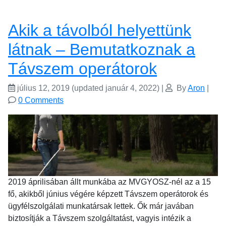
Akik a távolból helyettünk
látnak – Bemutatkoznak a
Távszem operátorok
július 12, 2019
(updated január 4, 2022)
|
By
Aron
|
0 Comments
2019 áprilisában állt munkába az MVGYOSZ-nél az a 15
fő, akikből június végére képzett Távszem operátorok és
ügyfélszolgálati munkatársak lettek. Ők már javában
biztosítják a Távszem szolgáltatást, vagyis intézik a