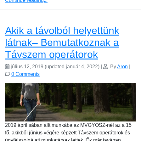
Continue reading...
Akik a távolból helyettünk
látnak– Bemutatkoznak a
Távszem operátorok
július 12, 2019
(updated január 4, 2022)
|
By
Aron
|
0 Comments
2019 áprilisában állt munkába az MVGYOSZ-nél az a 15
fő, akikből június végére képzett Távszem operátorok és
ügyfélszolgálati munkatársak lettek. Ők már javában