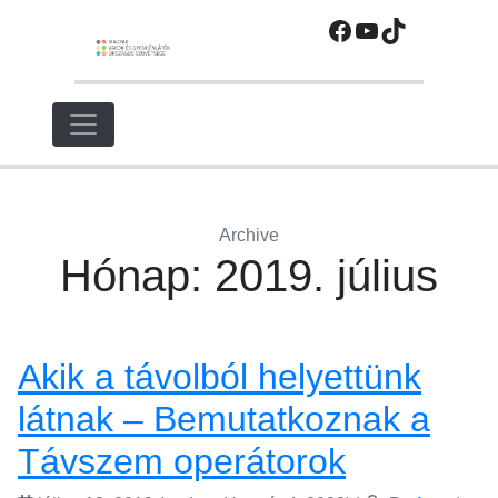
Ugrás
Facebook
YouTube
TikTok
a
fő
régióra
Archive
Hónap:
2019. július
Akik a távolból helyettünk
látnak – Bemutatkoznak a
Távszem operátorok