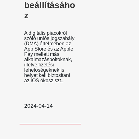
beállításáho
z
A digitális piacokról
szóló uniós jogszabály
(DMA) értelmében az
App Store és az Apple
Pay mellett más
alkalmazásboltoknak,
illetve fizetési
lehetőségeknek is
helyet kell biztosítani
az iOS ökosziszt...
2024-04-14