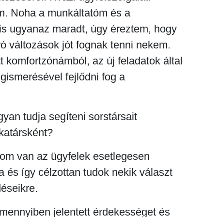
tam. Noha a munkáltatóm és a
s ugyanaz maradt, úgy éreztem, hogy
ró változások jót fognak tenni nekem.
 komfortzónámból, az új feladatok által
ismerésével fejlődni fog a
yan tudja segíteni sorstársait
katársként?
ásom van az ügyfelek esetlegesen
a és így célzottan tudok nekik választ
déseikre.
mennyiben jelentett érdekességet és