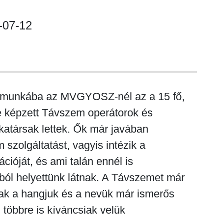
-07-12
lt munkába az MVGYOSZ-nél az a 15 fő,
e képzett Távszem operátorok és
katársak lettek. Ők már javában
 szolgáltatást, vagyis intézik a
ációját, és ami talán ennél is
ból helyettünk látnak. A Távszemet már
ak a hangjuk és a nevük már ismerős
 többre is kíváncsiak velük