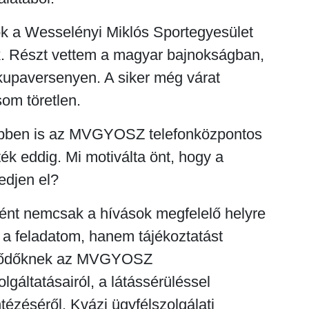
ok a Wesselényi Miklós Sportegyesület
. Részt vettem a magyar bajnokságban,
kupaversenyen. A siker még várat
som töretlen.
öbben is az MVGYOSZ telefonközpontos
ék eddig. Mi motiválta önt, hogy a
edjen el?
ént nemcsak a hívások megfelelő helyre
t a feladatom, hanem tájékoztatást
klődőknek az MVGYOSZ
lgáltatásairól, a látássérüléssel
tézéséről. Kvázi ügyfélszolgálati