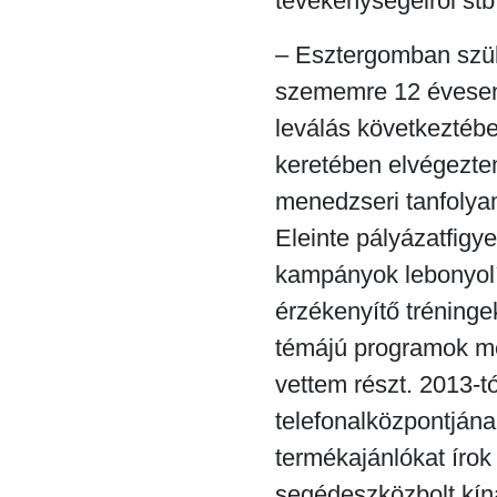
tevékenységeiről stb
– Esztergomban szül
szememre 12 évesen
leválás következtéb
keretében elvégeztem
menedzseri tanfolya
Eleinte pályázatfigy
kampányok lebonyolí
érzékenyítő tréninge
témájú programok m
vettem részt. 2013-t
telefonalközpontjána
termékajánlókat írok
segédeszközbolt kíná