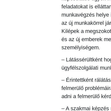
feladatokat is ellát
munkavégzés helye i
az új munkakörrel já
Kilépek a megszokott
és az új emberek meg
személyiségem.
– Látássérültként hog
ügyfélszolgálati mun
– Érintettként rálát
felmerülő problémáir
adni a felmerülő kér
– A szakmai képzés 