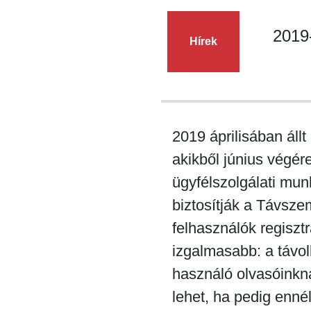
2019
Hírek
2019 áprilisában ál
akikből június végér
ügyfélszolgálati mun
biztosítják a Távszem
felhasználók regisztr
izgalmasabb: a távol
használó olvasóinkn
lehet, ha pedig ennél