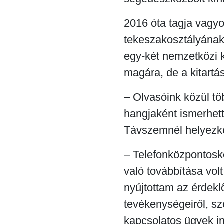
2016 óta tagja vagy
tekeszakosztályának
egy-két nemzetközi 
magára, de a kitartá
– Olvasóink közül t
hangjaként ismerhett
Távszemnél helyezk
– Telefonközpontosk
való továbbítása vol
nyújtottam az érde
tevékenységeiről, szo
kapcsolatos ügyek in