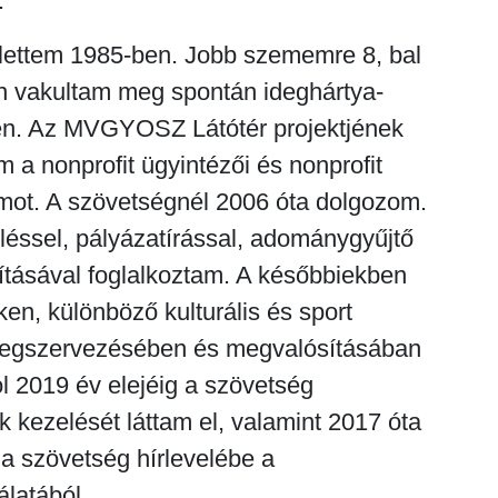
.
ettem 1985-ben. Jobb szememre 8, bal
 vakultam meg spontán ideghártya-
en. Az MVGYOSZ Látótér projektjének
 a nonprofit ügyintézői és nonprofit
mot. A szövetségnél 2006 óta dolgozom.
eléssel, pályázatírással, adománygyűjtő
tásával foglalkoztam. A későbbiekben
ken, különböző kulturális és sport
egszervezésében és megvalósításában
ól 2019 év elejéig a szövetség
k kezelését láttam el, valamint 2017 óta
 a szövetség hírlevelébe a
latából.