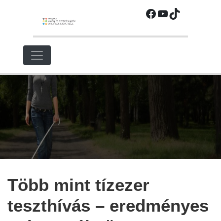
Ugrás
Facebook
YouTube
TikTok
a
fő
régióra
Több mint tízezer
teszthívás – eredményes