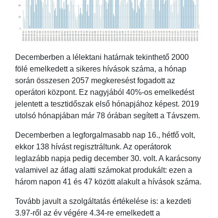
Decemberben a lélektani határnak tekinthető 2000
fölé emelkedett a sikeres hívások száma, a hónap
során összesen 2057 megkeresést fogadott az
operátori központ. Ez nagyjából 40%-os emelkedést
jelentett a tesztidőszak első hónapjához képest. 2019
utolsó hónapjában már 78 órában segített a Távszem.
Decemberben a legforgalmasabb nap 16., hétfő volt,
ekkor 138 hívást regisztráltunk. Az operátorok
leglazább napja pedig december 30. volt. A karácsony
valamivel az átlag alatti számokat produkált: ezen a
három napon 41 és 47 között alakult a hívások száma.
Tovább javult a szolgáltatás értékelése is: a kezdeti
3.97-ről az év végére 4.34-re emelkedett a