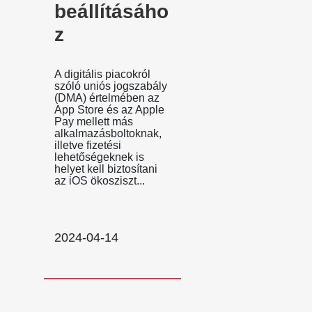
beállításáho
z
A digitális piacokról
szóló uniós jogszabály
(DMA) értelmében az
App Store és az Apple
Pay mellett más
alkalmazásboltoknak,
illetve fizetési
lehetőségeknek is
helyet kell biztosítani
az iOS ökosziszt...
2024-04-14