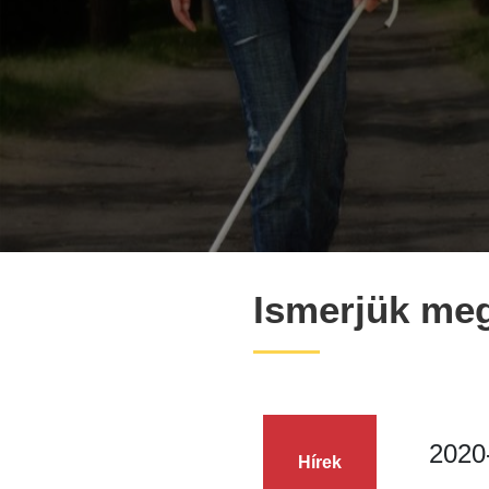
Ismerjük me
2020
Hírek