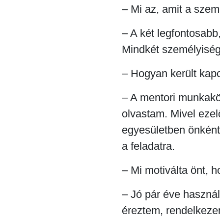
– Mi az, amit a szem
– A két legfontosabb
Mindkét személyiségj
– Hogyan került kap
– A mentori munkakö
olvastam. Mivel ezel
egyesületben önként
a feladatra.
– Mi motiválta önt, 
– Jó pár éve haszná
éreztem, rendelkezem