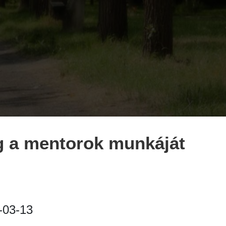
g a mentorok munkáját
-03-13