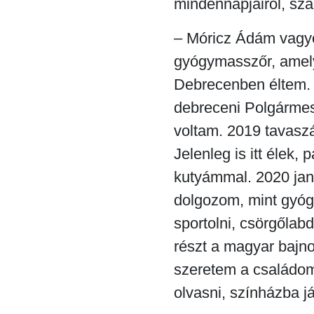
mindennapjairól, sza
– Móricz Ádám vagy
gyógymasszőr, amel
Debrecenben éltem. 
debreceni Polgármest
voltam. 2019 tavasz
Jelenleg is itt élek,
kutyámmal. 2020 jan
dolgozom, mint gyó
sportolni, csörgőla
részt a magyar bajn
szeretem a családom
olvasni, színházba já