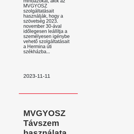
mindazokat, akik az
MVGYOSZ
szolgáltatásait
használják, hogy a
szövetség 2023.
november 30-ával
időlegesen leállítja a
személyesen igénybe
vehető szolgáltatásait
a Hermina úti
székházba...
2023-11-11
MVGYOSZ
Távszem
használata