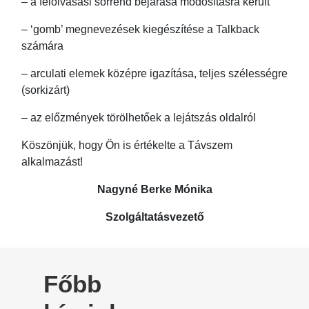
– a felolvasási sorrend bejárása módosításra került
– ‘gomb’ megnevezések kiegészítése a Talkback
számára
– arculati elemek középre igazítása, teljes szélességre
(sorkizárt)
– az előzmények törölhetőek a lejátszás oldalról
Köszönjük, hogy Ön is értékelte a Távszem
alkalmazást!
Nagyné Berke Mónika
Szolgáltatásvezető
Főbb