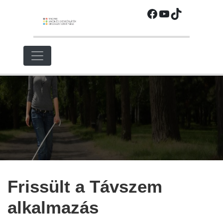
Ugrás
Facebook
YouTube
TikTok
a
fő
régióra
Frissült a Távszem
alkalmazás