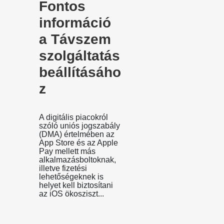
Fontos
információ
a Távszem
szolgáltatás
beállításáho
z
A digitális piacokról
szóló uniós jogszabály
(DMA) értelmében az
App Store és az Apple
Pay mellett más
alkalmazásboltoknak,
illetve fizetési
lehetőségeknek is
helyet kell biztosítani
az iOS ökosziszt...