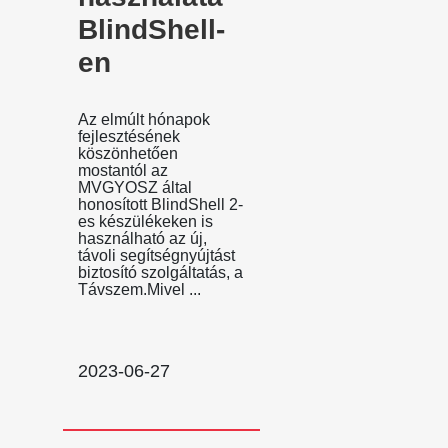
BlindShell-
en
Az elmúlt hónapok
fejlesztésének
köszönhetően
mostantól az
MVGYOSZ által
honosított BlindShell 2-
es készülékeken is
használható az új,
távoli segítségnyújtást
biztosító szolgáltatás, a
Távszem.Mivel ...
2023-06-27