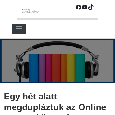
Ugrás
Facebook
YouTube
TikTok
a
fő
régióra
Egy hét alatt
megdupláztuk az Online