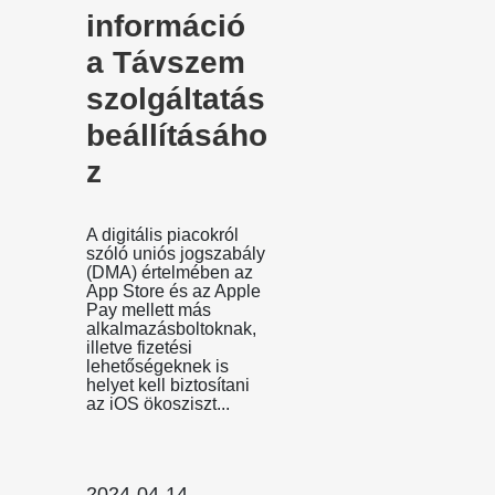
információ
a Távszem
szolgáltatás
beállításáho
z
A digitális piacokról
szóló uniós jogszabály
(DMA) értelmében az
App Store és az Apple
Pay mellett más
alkalmazásboltoknak,
illetve fizetési
lehetőségeknek is
helyet kell biztosítani
az iOS ökosziszt...
2024-04-14