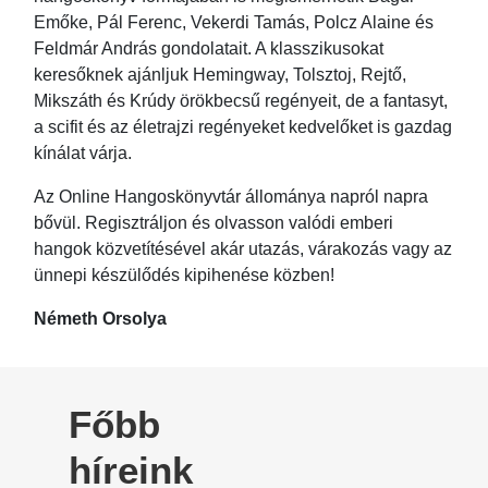
Emőke, Pál Ferenc, Vekerdi Tamás, Polcz Alaine és
Feldmár András gondolatait. A klasszikusokat
keresőknek ajánljuk Hemingway, Tolsztoj, Rejtő,
Mikszáth és Krúdy örökbecsű regényeit, de a fantasyt,
a scifit és az életrajzi regényeket kedvelőket is gazdag
kínálat várja.
Az Online Hangoskönyvtár állománya napról napra
bővül. Regisztráljon és olvasson valódi emberi
hangok közvetítésével akár utazás, várakozás vagy az
ünnepi készülődés kipihenése közben!
Németh Orsolya
Főbb
híreink