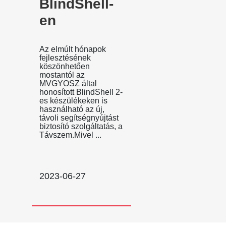
BlindShell-
en
Az elmúlt hónapok
fejlesztésének
köszönhetően
mostantól az
MVGYOSZ által
honosított BlindShell 2-
es készülékeken is
használható az új,
távoli segítségnyújtást
biztosító szolgáltatás, a
Távszem.Mivel ...
2023-06-27