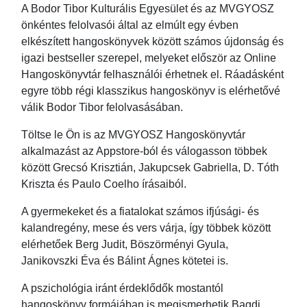
A Bodor Tibor Kulturális Egyesület és az MVGYOSZ
önkéntes felolvasói által az elmúlt egy évben
elkészített hangoskönyvek között számos újdonság és
igazi bestseller szerepel, melyeket először az Online
Hangoskönyvtár felhasználói érhetnek el. Ráadásként
egyre több régi klasszikus hangoskönyv is elérhetővé
válik Bodor Tibor felolvasásában.
Töltse le Ön is az MVGYOSZ Hangoskönyvtár
alkalmazást az Appstore-ból és válogasson többek
között Grecsó Krisztián, Jakupcsek Gabriella, D. Tóth
Kriszta és Paulo Coelho írásaiból.
A gyermekeket és a fiatalokat számos ifjúsági- és
kalandregény, mese és vers várja, így többek között
elérhetőek Berg Judit, Böszörményi Gyula,
Janikovszki Éva és Bálint Ágnes kötetei is.
A pszichológia iránt érdeklődők mostantól
hangoskönyv formájában is megismerhetik Bagdi