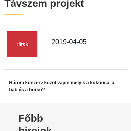
Távszem projekt
2019-04-05
Hírek
Három konzerv közül vajon melyik a kukorica, a
bab és a borsó?
Főbb
híreink