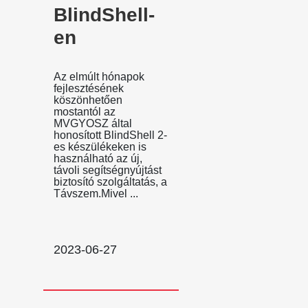
BlindShell-
en
Az elmúlt hónapok
fejlesztésének
köszönhetően
mostantól az
MVGYOSZ által
honosított BlindShell 2-
es készülékeken is
használható az új,
távoli segítségnyújtást
biztosító szolgáltatás, a
Távszem.Mivel ...
2023-06-27