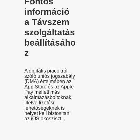
Fontos
információ
a Távszem
szolgáltatás
beállításáho
z
A digitális piacokról
szóló uniós jogszabály
(DMA) értelmében az
App Store és az Apple
Pay mellett más
alkalmazásboltoknak,
illetve fizetési
lehetőségeknek is
helyet kell biztosítani
az iOS ökosziszt...