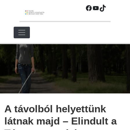
Ugrás
Facebook
YouTube
TikTok
a
fő
régióra
A távolból helyettünk
látnak majd – Elindult a