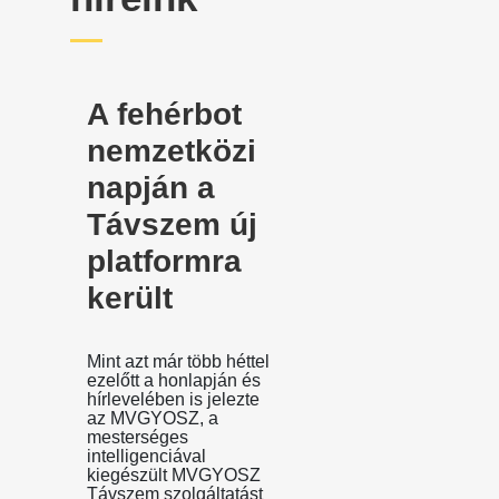
A fehérbot
nemzetközi
napján a
Távszem új
platformra
került
Mint azt már több héttel
ezelőtt a honlapján és
hírlevelében is jelezte
az MVGYOSZ, a
mesterséges
intelligenciával
kiegészült MVGYOSZ
Távszem szolgáltatást