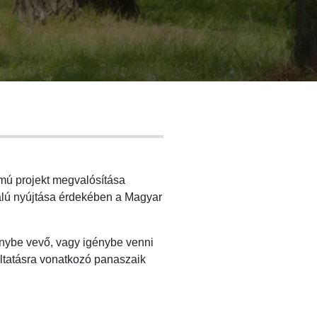
mú projekt megvalósítása
nalú nyújtása érdekében a Magyar
énybe vevő, vagy igénybe venni
áltatásra vonatkozó panaszaik