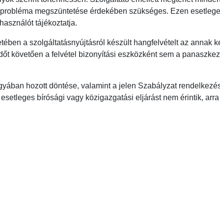
tt probléma megszüntetése érdekében szükséges. Ezen esetlege
használót tájékoztatja.
retében a szolgáltatásnyújtásról készült hangfelvételt az annak 
áridőt követően a felvétel bizonyítási eszközként sem a panaszk
rgyában hozott döntése, valamint a jelen Szabályzat rendelkezé
 esetleges bírósági vagy közigazgatási eljárást nem érintik, arr