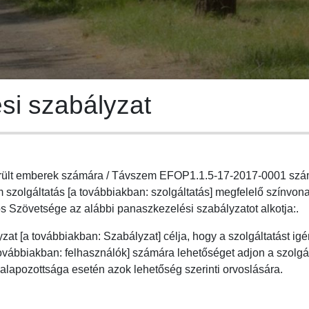
si szabályzat
sérült emberek számára / Távszem EFOP1.1.5-17-2017-0001 szá
 szolgáltatás [a továbbiakban: szolgáltatás] megfelelő színvo
Szövetsége az alábbi panaszkezelési szabályzatot alkotja:.
at [a továbbiakban: Szabályzat] célja, hogy a szolgáltatást ig
továbbiakban: felhasználók] számára lehetőséget adjon a szolg
alapozottsága esetén azok lehetőség szerinti orvoslására.