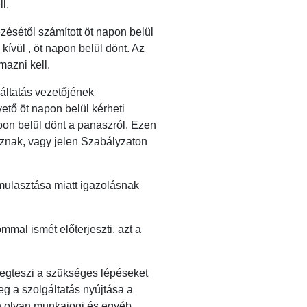
l.
zésétől számított öt napon belül
kívül , öt napon belül dönt. Az
mazni kell.
gáltatás vezetőjének
ető öt napon belül kérheti
pon belül dönt a panaszról. Ezen
sznak, vagy jelen Szabályzaton
lmulasztása miatt igazolásnak
mal ismét előterjeszti, azt a
 megteszi a szükséges lépéseket
g a szolgáltatás nyújtása a
n olyan munkajogi és egyéb