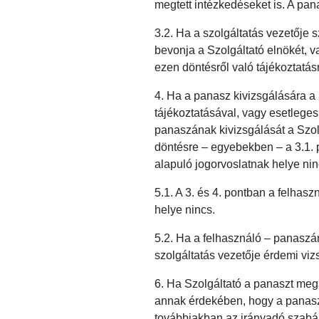
megtett intézkedéseket is. A pan
3.2. Ha a szolgáltatás vezetője 
bevonja a Szolgáltató elnökét, va
ezen döntésről való tájékoztatás
4. Ha a panasz kivizsgálására a 
tájékoztatásával, vagy esetleges
panaszának kivizsgálását a Szolg
döntésre – egyebekben – a 3.1. 
alapuló jogorvoslatnak helye nin
5.1. A 3. és 4. pontban a felhas
helye nincs.
5.2. Ha a felhasználó – panaszá
szolgáltatás vezetője érdemi vizs
6. Ha Szolgáltató a panaszt mega
annak érdekében, hogy a panasz 
továbbiakban az irányadó szabál