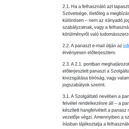
2.1. Ha a felhasználó azt tapas
Szövetsége, illetőleg a megbízás
különösen – nem az irányadó jogs
szabályzatnak, vagy a felhasznál
körülményről való tudomásszerzés
2.2. A panaszt e-mail útján az
in
érvényesen előterjeszteni.
2.3. A 2.1. pontban meghatározot
előterjesztett panaszt a Szolgál
kivizsgálása bíróság, vagy valam
jogszabályok szerint.
3.1. A Szolgáltató nevében a pa
felvétel rendelkezésre áll – a p
készített hangfelvételt a panasz
vezetője végzi. Amennyiben a szo
írásban tájékoztatja a felhaszn