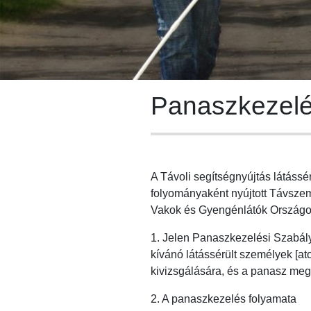
Panaszkezelé
A Távoli segítségnyújtás látás
folyományaként nyújtott Távszem
Vakok és Gyengénlátók Országos 
1. Jelen Panaszkezelési Szabályz
kívánó látássérült személyek [a
kivizsgálására, és a panasz meg
2. A panaszkezelés folyamata