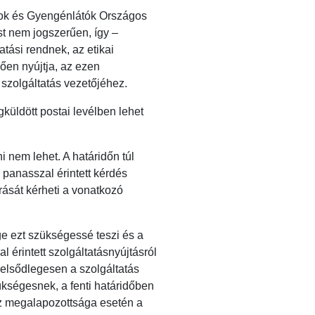
akok és Gyengénlátók Országos
st nem jogszerűen, így –
tási rendnek, az etikai
ően nyújtja, az ezen
szolgáltatás vezetőjéhez.
küldött postai levélben lehet
 nem lehet. A határidőn túl
 panasszal érintett kérdés
rását kérheti a vonatkozó
e ezt szükségessé teszi és a
 érintett szolgáltatásnyújtásról
 elsődlegesen a szolgáltatás
ükségesnek, a fenti határidőben
sz megalapozottsága esetén a