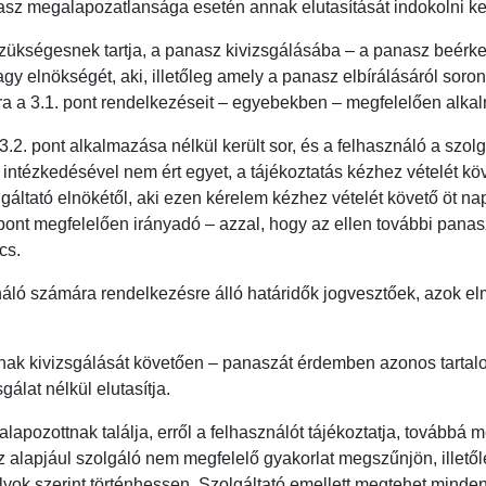
asz megalapozatlansága esetén annak elutasítását indokolni kel
szükségesnek tartja, a panasz kivizsgálásába – a panasz beérke
gy elnökségét, aki, illetőleg amely a panasz elbírálásáról soron 
ra a 3.1. pont rendelkezéseit – egyebekben – megfelelően alkal
3.2. pont alkalmazása nélkül került sor, és a felhasználó a szol
 intézkedésével nem ért egyet, a tájékoztatás kézhez vételét köv
áltató elnökétől, aki ezen kérelem kézhez vételét követő öt na
pont megfelelően irányadó – azzal, hogy az ellen további pana
cs.
ználó számára rendelkezésre álló határidők jogvesztőek, azok e
nak kivizsgálását követően – panaszát érdemben azonos tartalom
gálat nélkül elutasítja.
lapozottnak találja, erről a felhasználót tájékoztatja, továbbá
alapjául szolgáló nem megfelelő gyakorlat megszűnjön, illetőle
yok szerint történhessen. Szolgáltató emellett megtehet minde