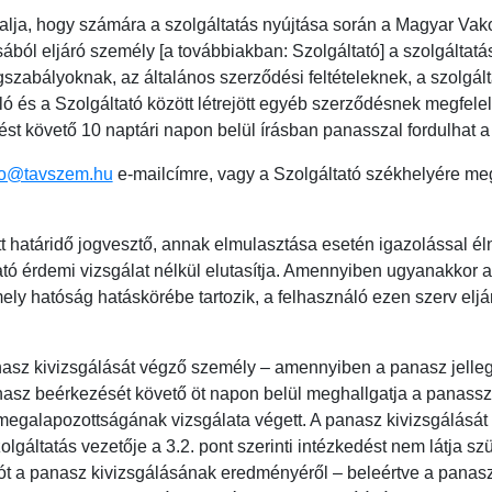
ztalja, hogy számára a szolgáltatás nyújtása során a Magyar V
ából eljáró személy [a továbbiakban: Szolgáltató] a szolgáltatá
zabályoknak, az általános szerződési feltételeknek, a szolgálta
ó és a Szolgáltató között létrejött egyéb szerződésnek megfelel
t követő 10 naptári napon belül írásban panasszal fordulhat a 
fo@tavszem.hu
e-mailcímre, vagy a Szolgáltató székhelyére meg
t határidő jogvesztő, annak elmulasztása esetén igazolással élni
tató érdemi vizsgálat nélkül elutasítja. Amennyiben ugyanakkor a
ely hatóság hatáskörébe tartozik, a felhasználó ezen szerv eljá
nasz kivizsgálását végző személy – amennyiben a panasz jelleg
anasz beérkezését követő öt napon belül meghallgatja a panasszal
 megalapozottságának vizsgálata végett. A panasz kivizsgálását
lgáltatás vezetője a 3.2. pont szerinti intézkedést nem látja sz
álót a panasz kivizsgálásának eredményéről – beleértve a pana